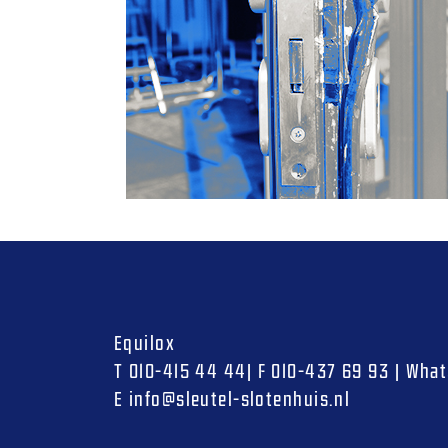
Equilox
T
010-415 44 44
|
F
010-437 69 93
|
What
E
info@sleutel-slotenhuis.nl