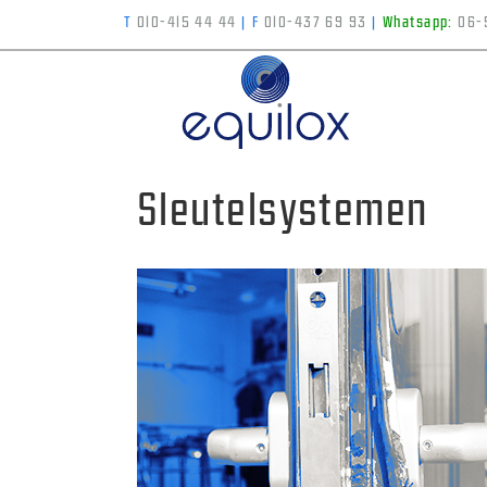
T
010-415 44 44
|
F
010-437 69 93
|
Whatsapp:
06-
Sleutelsystemen