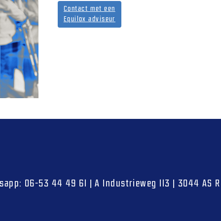
Contact met een
Equilox adviseur
sapp:
06-53 44 49 61
|
A
Industrieweg 113
|
3044 AS
R