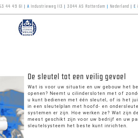
53 44 49 61
|
A
Industrieweg 113
|
3044 AS Rotterdam
|
Nederland
|
E
De sleutel tot een veilig gevoel
Wat is voor uw situatie en uw gebouw het be
openen? Neemt u cilindersloten met of zonder 
u kunt bedienen met één sleutel, of is het ju
in een sleutelplan met hoofd- en ondersleute
systemen er zijn. Hoe werken ze? Wat zijn de
meest geschikt zijn voor uw bedrijf en uw p
sleutelsysteem het beste kunt inrichten.