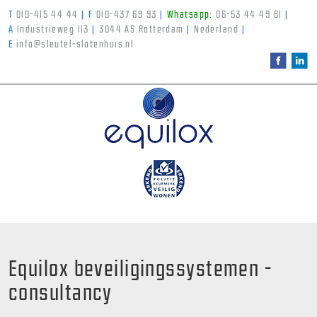
T
010-415 44 44
|
F
010-437 69 93
|
Whatsapp:
06-53 44 49 61
|
A
Industrieweg 113
|
3044 AS Rotterdam
|
Nederland
|
E
info@sleutel-slotenhuis.nl
Equilox beveiligingssystemen -
consultancy