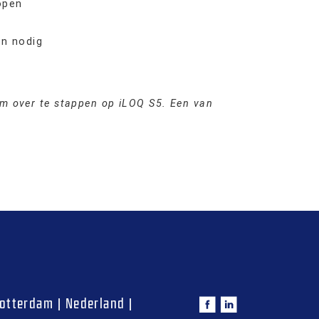
open
en nodig
om over te stappen op iLOQ S5. Een van
otterdam
|
Nederland
|