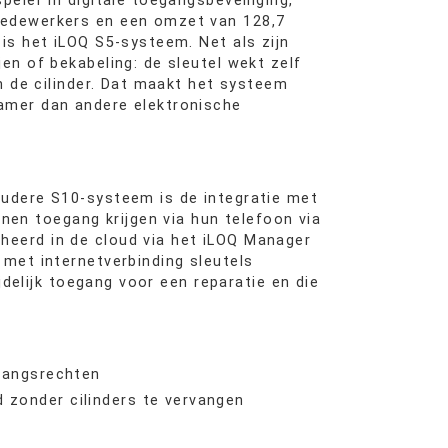
peler in digitale toegangsbeveiliging,
medewerkers en een omzet van 128,7
 is het iLOQ S5-systeem. Net als zijn
en of bekabeling: de sleutel wekt zelf
in de cilinder. Dat maakt het systeem
zamer dan andere elektronische
oudere S10-systeem is de integratie met
n toegang krijgen via hun telefoon via
heerd in de cloud via het iLOQ Manager
 met internetverbinding sleutels
jdelijk toegang voor een reparatie en die
egangsrechten
d zonder cilinders te vervangen