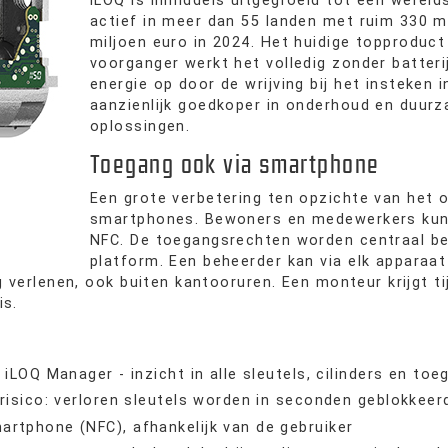
iLOQ is inmiddels uitgegroeid tot een werelds
actief in meer dan 55 landen met ruim 330 
miljoen euro in 2024. Het huidige topproduct
voorganger werkt het volledig zonder batterij
energie op door de wrijving bij het insteken 
aanzienlijk goedkoper in onderhoud en duur
oplossingen.
Toegang ook via smartphone
Een grote verbetering ten opzichte van het 
smartphones. Bewoners en medewerkers kunne
NFC. De toegangsrechten worden centraal be
platform. Een beheerder kan via elk apparaat
g verlenen, ook buiten kantooruren. Een monteur krijgt ti
is.
a iLOQ Manager - inzicht in alle sleutels, cilinders en to
gsrisico: verloren sleutels worden in seconden geblokkeer
artphone (NFC), afhankelijk van de gebruiker