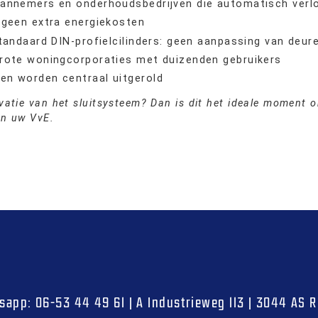
 aannemers en onderhoudsbedrijven die automatisch verl
, geen extra energiekosten
standaard DIN-profielcilinders: geen aanpassing van deur
grote woningcorporaties met duizenden gebruikers
en worden centraal uitgerold
atie van het sluitsysteem? Dan is dit het ideale moment 
an uw VvE.
sapp:
06-53 44 49 61
|
A
Industrieweg 113
|
3044 AS
R