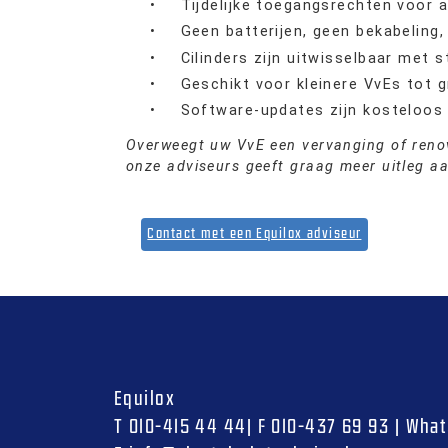
•
Tijdelijke toegangsrechten voor
•
Geen batterijen, geen bekabeling
•
Cilinders zijn uitwisselbaar met 
•
Geschikt voor kleinere VvEs tot 
•
Software-updates zijn kosteloos 
Overweegt uw VvE een vervanging of renov
onze adviseurs geeft graag meer uitleg a
Contact met een Equilox adviseur
Equilox
T
010-415 44 44
|
F
010-437 69 93
|
What