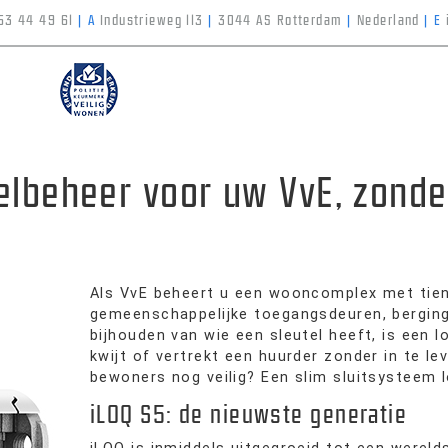
53 44 49 61
|
A
Industrieweg 113
|
3044 AS Rotterdam
|
Nederland
|
E
telbeheer voor uw VvE, zonde
Als VvE beheert u een wooncomplex met tient
gemeenschappelijke toegangsdeuren, berging
bijhouden van wie een sleutel heeft, is een l
kwijt of vertrekt een huurder zonder in te le
bewoners nog veilig? Een slim sluitsysteem l
iLOQ S5: de nieuwste generatie