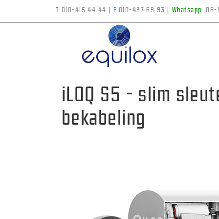
T
010-415 44 44
|
F
010-437 69 93
|
Whatsapp:
06-
iLOQ S5 - slim sleu
bekabeling