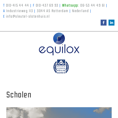
T
010-415 44 44
|
F
010-437 69 93
|
Whatsapp:
06-53 44 49 61
|
A
Industrieweg 113
|
3044 AS Rotterdam
|
Nederland
|
E
info@sleutel-slotenhuis.nl
Scholen